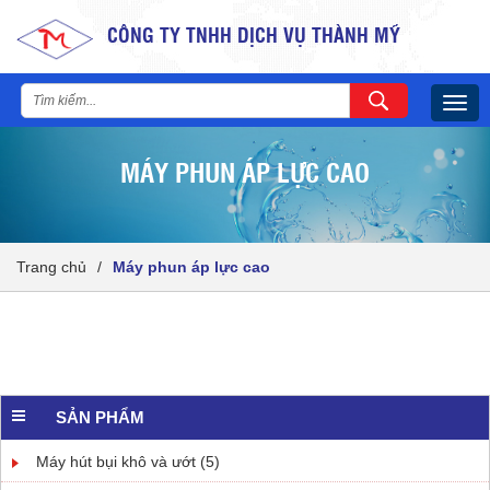
CÔNG TY TNHH DỊCH VỤ THÀNH MỸ
Togg
navig
MÁY PHUN ÁP LỰC CAO
Trang chủ
/
Máy phun áp lực cao
SẢN PHẨM
Máy hút bụi khô và ướt (5)