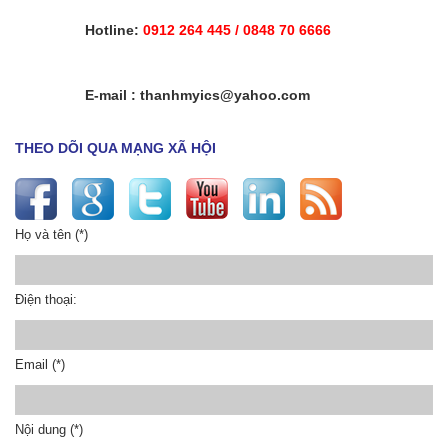
Hotline:
0912 264 445 / 0848 70 6666
E-mail : thanhmyics@yahoo.com
THEO DÕI QUA MẠNG XÃ HỘI
Họ và tên
(*)
Điện thoại:
Email
(*)
Nội dung
(*)