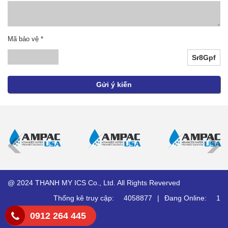
Mã bảo vệ
*
Sr8Gpf
@ 2024 THANH MY ICS Co., Ltd. All Rights Reverved
Thống kê truy cập:
4058877
|
Đang Online:
1
0912 264 445