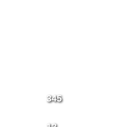
Máy giặt - Sấy thảm
345
DỰ ÁN ĐÃ THỰC HIỆN
12