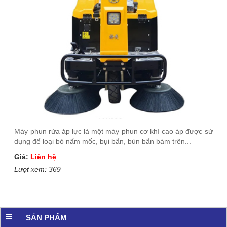
Máy phun rửa áp lực là một máy phun cơ khí cao áp được sử
dụng để loại bỏ nấm mốc, bụi bẩn, bùn bẩn bám trên...
Giá:
Liên hệ
Lượt xem:
369
SẢN PHẨM